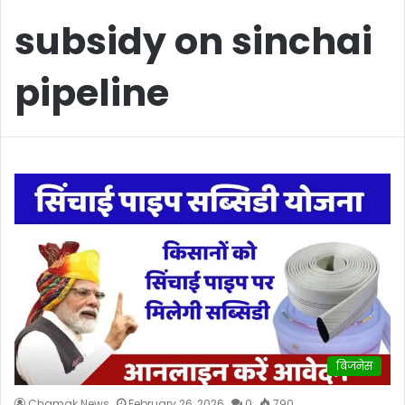
subsidy on sinchai
pipeline
बिजनेस
Chamak News
February 26, 2026
0
790