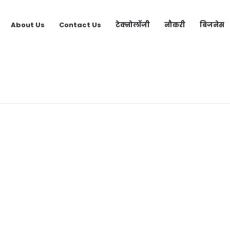
About Us
Contact Us
टेक्नोलॉजी
नौकरी
बिजनेस
s Video Call App | लड़कियों से बात करने वाला ऐप