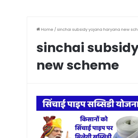
Home
/
sinchai subsidy yojana haryana new s
sinchai subsid
new scheme