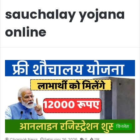
sauchalay yojana
online
बिजनेस
Chamak News
February 26, 2026
0
118