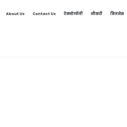
About Us
Contact Us
टेक्नोलॉजी
नौकरी
बिजनेस
s Video Call App | लड़कियों से बात करने वाला ऐप