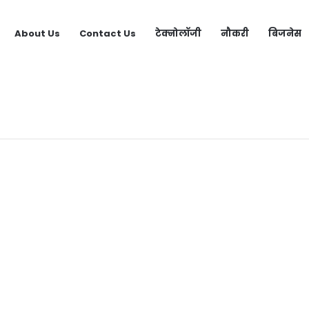
About Us
Contact Us
टेक्नोलॉजी
नौकरी
बिजनेस
 Video Call App | लड़कियों से बात करने वाला ऐप