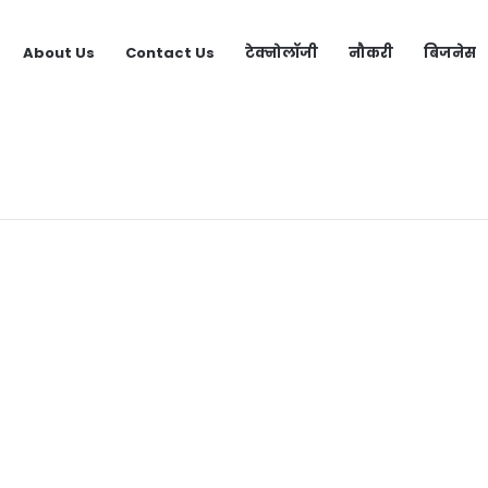
About Us
Contact Us
टेक्नोलॉजी
नौकरी
बिजनेस
 Video Call App | लड़कियों से बात करने वाला ऐप