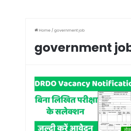
Home
/
government job
government jo
नौक