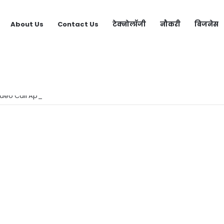
About Us
Contact Us
टेक्नोलॉजी
नौकरी
बिजनेस
ideo Call App | लड़कियों से बात करने वाला ऐप